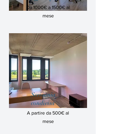
Da 1000€ a 1500€ al
mese
Scrivania
condivisa
A partire da 500€ al
mese